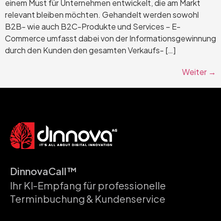
einem Must für Unternehmen entwickelt, die am Markt
relevant bleiben möchten. Gehandelt werden sowohl
B2B- wie auch B2C-Produkte und Services – E-
Commerce umfasst dabei von der Informationsgewinnung
durch den Kunden den gesamten Verkaufs- […]
Weiter
→
DinnovaCall™
Ihr KI-Empfang für professionelle
Terminbuchung & Kundenservice