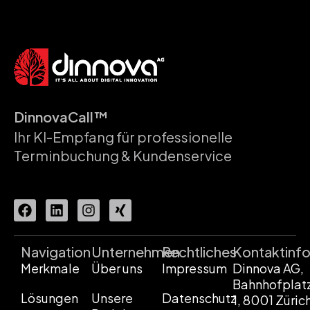
DinnovaCall™
Ihr KI-Empfang für professionelle
Terminbuchung & Kundenservice
Navigation
Unternehmen
Rechtliches
Kontaktinf
Merkmale
Über uns
Impressum
Dinnova AG,
Bahnhofplat
Lösungen
Unsere
Datenschutz
1, 8001 Züric