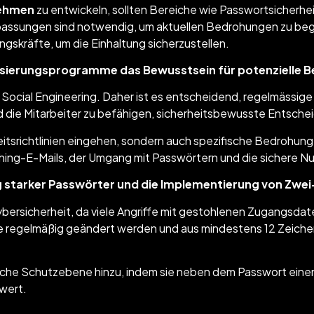
nehmen
zu entwickeln, sollten Bereiche wie Passwortsicherhei
sungen sind notwendig, um aktuellen Bedrohungen zu bege
gskräfte, um die Einhaltung sicherzustellen.
lisierungsprogramme das Bewusstsein für potenzielle
und Social Engineering. Daher ist es entscheidend, regelmässi
 die Mitarbeiter zu befähigen, sicherheitsbewusste Entschei
eitsrichtlinien eingehen, sondern auch spezifische Bedrohung
shing-E-Mails, der Umgang mit Passwörtern und die sichere N
ng starker Passwörter und die Implementierung von Zwei
ybersicherheit, da viele Angriffe mit gestohlenen Zugangsda
die regelmäßig geändert werden und aus mindestens 12 Zeiche
liche Schutzebene hinzu, indem sie neben dem Passwort eine
hwert.