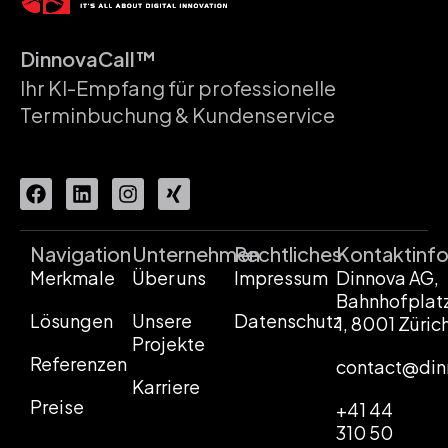
DinnovaCall™
Ihr KI-Empfang für professionelle
Terminbuchung & Kundenservice
Navigation
Unternehmen
Rechtliches
Kontaktinf
Merkmale
Über uns
Impressum
Dinnova AG,
Bahnhofplat
Lösungen
Unsere
Datenschutz
1, 8001 Züric
Projekte
Referenzen
contact@din
Karriere
Preise
+41 44
310 50