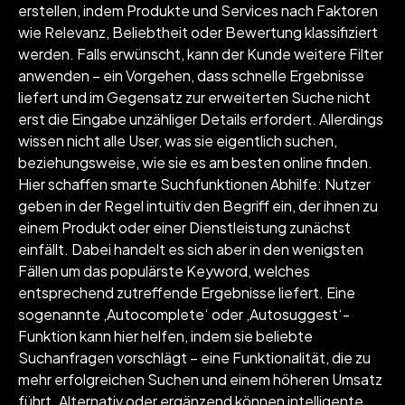
erstellen, indem Produkte und Services nach Faktoren
wie Relevanz, Beliebtheit oder Bewertung klassifiziert
werden. Falls erwünscht, kann der Kunde weitere Filter
anwenden – ein Vorgehen, dass schnelle Ergebnisse
liefert und im Gegensatz zur erweiterten Suche nicht
erst die Eingabe unzähliger Details erfordert. Allerdings
wissen nicht alle User, was sie eigentlich suchen,
beziehungsweise, wie sie es am besten online finden.
Hier schaffen smarte Suchfunktionen Abhilfe: Nutzer
geben in der Regel intuitiv den Begriff ein, der ihnen zu
einem Produkt oder einer Dienstleistung zunächst
einfällt. Dabei handelt es sich aber in den wenigsten
Fällen um das populärste Keyword, welches
entsprechend zutreffende Ergebnisse liefert. Eine
sogenannte ‚Autocomplete‘ oder ‚Autosuggest‘-
Funktion kann hier helfen, indem sie beliebte
Suchanfragen vorschlägt – eine Funktionalität, die zu
mehr erfolgreichen Suchen und einem höheren Umsatz
führt. Alternativ oder ergänzend können intelligente