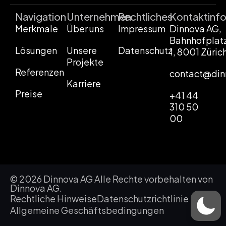
Navigation
Unternehmen
Rechtliches
Kontaktinf
Merkmale
Über uns
Impressum
Dinnova AG,
Bahnhofplat
Lösungen
Unsere
Datenschutz
1, 8001 Züric
Projekte
Referenzen
contact@din
Karriere
Preise
+41 44
310 50
00
© 2026 Dinnova AG Alle Rechte vorbehalten von
Dinnova AG.
Rechtliche Hinweise
Datenschutzrichtlinie
Allgemeine Geschäftsbedingungen