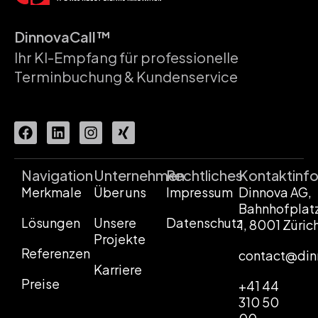
DinnovaCall™
Ihr KI-Empfang für professionelle
Terminbuchung & Kundenservice
Navigation
Unternehmen
Rechtliches
Kontaktinf
Merkmale
Über uns
Impressum
Dinnova AG,
Bahnhofplat
Lösungen
Unsere
Datenschutz
1, 8001 Züric
Projekte
Referenzen
contact@din
Karriere
Preise
+41 44
310 50