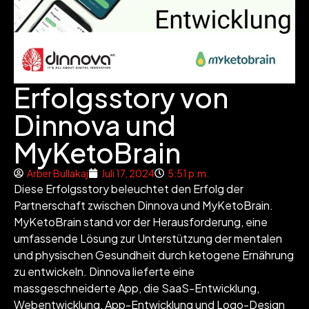
Erfolgsstory von
Dinnova und
MyKetoBrain
Arber Bullakaj
Juli 17, 2024
5:51 p.m.
Diese Erfolgsstory beleuchtet den Erfolg der
Partnerschaft zwischen Dinnova und MyKetoBrain.
MyKetoBrain stand vor der Herausforderung, eine
umfassende Lösung zur Unterstützung der mentalen
und physischen Gesundheit durch ketogene Ernährung
zu entwickeln. Dinnova lieferte eine
massgeschneiderte App, die SaaS-Entwicklung,
Webentwicklung, App-Entwicklung und Logo-Design