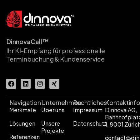
DinnovaCall™
Ihr KI-Empfang für professionelle
Terminbuchung & Kundenservice
Navigation
Unternehmen
Rechtliches
Kontaktinf
Merkmale
Über uns
Impressum
Dinnova AG,
Bahnhofplat
Lösungen
Unsere
Datenschutz
1, 8001 Züric
Projekte
Referenzen
contact@din