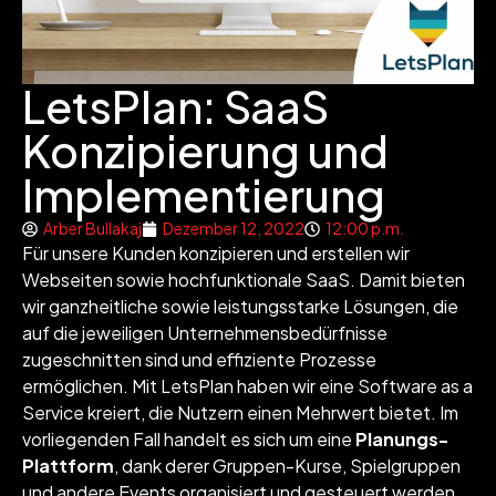
LetsPlan: SaaS
Konzipierung und
Implementierung
Arber Bullakaj
Dezember 12, 2022
12:00 p.m.
Für unsere Kunden konzipieren und erstellen wir
Webseiten sowie hochfunktionale SaaS. Damit bieten
wir ganzheitliche sowie leistungsstarke Lösungen, die
auf die jeweiligen Unternehmensbedürfnisse
zugeschnitten sind und effiziente Prozesse
ermöglichen. Mit LetsPlan haben wir eine Software as a
Service kreiert, die Nutzern einen Mehrwert bietet. Im
vorliegenden Fall handelt es sich um eine
Planungs-
Plattform
, dank derer Gruppen-Kurse, Spielgruppen
und andere Events organisiert und gesteuert werden