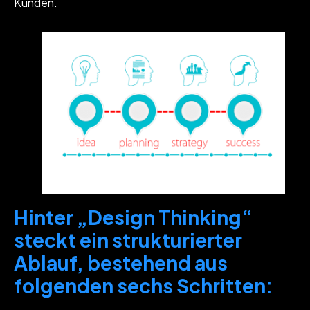
Kunden.
Hinter „Design Thinking“
steckt ein strukturierter
Ablauf, bestehend aus
folgenden sechs Schritten: