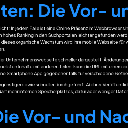
en: Die Vor- u
nicht: In jedem Falle ist eine Online Präsenz im Webbrowser s
in hohes Ranking in den Suchportalen leichter gefunden wer
 dieses organische Wachstum wird Ihre mobile Webseite für w
en.
er Unternehmenswebseite schneller dargestellt. Änderungen i
llsten Inhalte mit anderen teilen, kann die URL mit einem ei
eine Smartphone App gegebenenfalls für verschiedene Betr
ünstiger sowie schneller durchgeführt. Ab ihrer Veröffentlich
arf mehr internen Speicherplatzes, dafür aber weniger Daten
ie Vor- und Nac