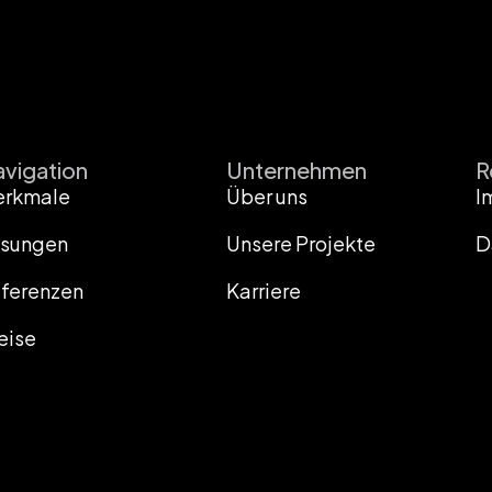
vigation
Unternehmen
R
erkmale
Über uns
I
sungen
Unsere Projekte
D
ferenzen
Karriere
eise