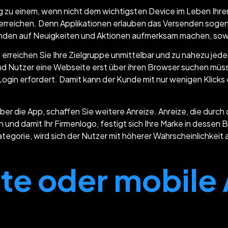
ng zu einem, wenn nicht dem wichtigsten Device im Leben Ihre
rreichen. Denn Applikationen erlauben das Versenden soge
unden auf Neuigkeiten und Aktionen aufmerksam machen, sowi
rreichen Sie Ihre Zielgruppe unmittelbar und zu nahezu jeder
d Nutzer eine Webseite erst über ihren Browser suchen müs
gin erfordert. Damit kann der Kunde mit nur wenigen Klicks
über die App, schaffen Sie weitere Anreize. Anreize, die dur
und damit Ihr Firmenlogo, festigt sich Ihre Marke in desse
egorie, wird sich der Nutzer mit höherer Wahrscheinlichkei
te oder mobile