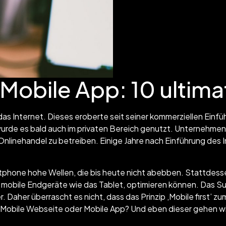
Mobile App: 10 ultimat
s Internet. Dieses eroberte seit seiner kommerziellen Einfü
rde es bald auch im privaten Bereich genutzt. Unternehmen 
nlinehandel zu betreiben. Einige Jahre nach Einführung des
tphone hohe Wellen, die bis heute nicht abebben. Stattdesse
 mobile Endgeräte wie das Tablet, optimieren können. Das S
. Daher überrascht es nicht, dass das Prinzip ‚Mobile first’ z
 Mobile Webseite oder Mobile App? Und eben dieser gehen wir