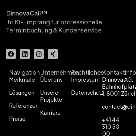
DinnovaCall™
Ihr KI-Empfang für professionelle
Terminbuchung & Kundenservice
Navigation
Unternehmen
Rechtliches
Kontaktinf
Merkmale
Über uns
Impressum
Dinnova AG,
Bahnhofplat
Lösungen
Unsere
Datenschutz
1, 8001 Züric
Projekte
Referenzen
contact@din
Karriere
Preise
+41 44
310 50
00