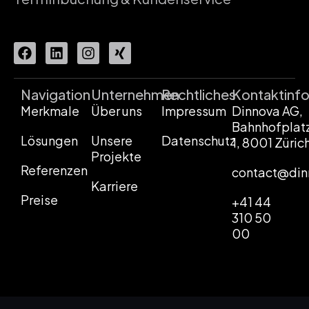
Navigation
Unternehmen
Rechtliches
Kontaktinf
Merkmale
Über uns
Impressum
Dinnova AG,
Bahnhofplat
Lösungen
Unsere
Datenschutz
1, 8001 Züric
Projekte
Referenzen
contact@din
Karriere
Preise
+41 44
310 50
00